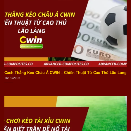
Cách Thắng Kèo Châu Á CWIN – Chiến Thuật Từ Cao Thủ Lão Làng
16/09/2025