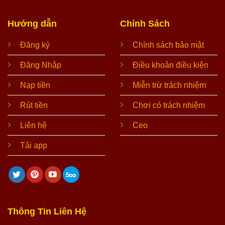
Hướng dẫn
Chính Sách
Đăng ký
Chính sách bảo mật
Đăng Nhập
Điều khoản điều kiện
Nạp tiền
Miễn trừ trách nhiệm
Rút tiền
Chơi có trách nhiệm
Liên hệ
Ceo
Tải app
Thông Tin Liên Hệ