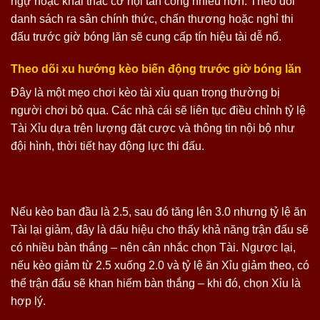
ngự hoặc khai thác cơ hội tấn công nhiều hơn. Theo dõi
danh sách ra sân chính thức, chấn thương hoặc nghỉ thi
đấu trước giờ bóng lăn sẽ cung cấp tín hiệu tài dễ nổ.
Theo dõi xu hướng kèo biến động trước giờ bóng lăn
Đây là một mẹo chơi kèo tài xỉu quan trọng thường bị
người chơi bỏ qua. Các nhà cái sẽ liên tục điều chỉnh tỷ lệ
Tài Xỉu dựa trên lượng đặt cược và thông tin nội bộ như
đội hình, thời tiết hay động lực thi đấu.
Nếu kèo ban đầu là 2.5, sau đó tăng lên 3.0 nhưng tỷ lệ ăn
Tài lại giảm, đây là dấu hiệu cho thấy khả năng trận đấu sẽ
có nhiều bàn thắng – nên cân nhắc chọn Tài. Ngược lại,
nếu kèo giảm từ 2.5 xuống 2.0 và tỷ lệ ăn Xỉu giảm theo, có
thể trận đấu sẽ khan hiếm bàn thắng – khi đó, chọn Xỉu là
hợp lý.