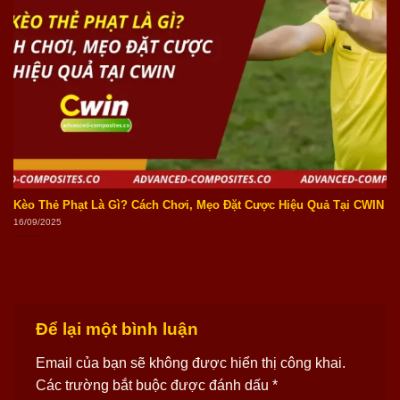
Kèo Thẻ Phạt Là Gì? Cách Chơi, Mẹo Đặt Cược Hiệu Quả Tại CWIN
16/09/2025
Để lại một bình luận
Email của bạn sẽ không được hiển thị công khai.
Các trường bắt buộc được đánh dấu
*