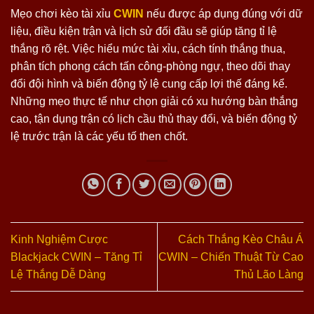
Mẹo chơi kèo tài xỉu
CWIN
nếu được áp dụng đúng với dữ
liệu, điều kiện trận và lịch sử đối đầu sẽ giúp tăng tỉ lệ
thắng rõ rệt. Việc hiểu mức tài xỉu, cách tính thắng thua,
phân tích phong cách tấn công‑phòng ngự, theo dõi thay
đổi đội hình và biến động tỷ lệ cung cấp lợi thế đáng kể.
Những mẹo thực tế như chọn giải có xu hướng bàn thắng
cao, tận dụng trận có lịch cầu thủ thay đổi, và biến động tỷ
lệ trước trận là các yếu tố then chốt.
Kinh Nghiệm Cược
Cách Thắng Kèo Châu Á
Blackjack CWIN – Tăng Tỉ
CWIN – Chiến Thuật Từ Cao
Lệ Thắng Dễ Dàng
Thủ Lão Làng