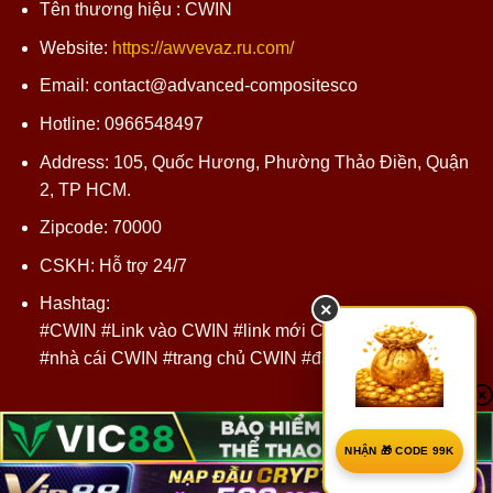
Tên thương hiệu : CWIN
Website:
https://awvevaz.ru.com/
Email: contact@advanced-compositesco
Hotline: 0966548497
Address: 105, Quốc Hương, Phường Thảo Điền, Quận
2, TP HCM.
Zipcode: 70000
CSKH: Hỗ trợ 24/7
Hashtag:
×
#CWIN #Link vào CWIN #link mới CWIN #CWINcasino
#nhà cái CWIN #trang chủ CWIN #đăng ký CWIN
NHẬN 🎁 CODE 99K
Copyright 2024©awvevaz.ru.com