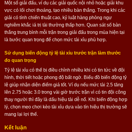
Một số giải đấu, ví dụ các giải quốc nội nhỏ hoặc giải khu
vực có lối chơi thoáng, tạo nhiều bàn thắng. Trong khi các
giải có tính chiến thuật cao, kỷ luật hàng phòng ngự
nghiêm khắc iá trị tài thường thấp hơn. Quan sát số bàn
thắng trung bình mỗi trận trong giải đấu trong mùa hiện tại
là bước quan trọng để chọn mức tài xỉu phù hợp.
Sử dụng biến động tỷ lệ tài xỉu trước trận làm thước
đo quan trọng
Tỷ lệ tài xỉu có thể bị điều chỉnh nhiều khi có tin tức về đội
hình, thời tiết hoặc phong độ bất ngờ. Biểu đồ biến động tỷ
lệ giúp nhận diện điểm giá tốt. Ví dụ nếu mức tài 2.5 tăng
lên 2.75 hoặc 3.0 trong vài giờ trước trận vì có tin đội công
thay người thì đây là dấu hiệu tài dễ nổ. Khi biến động hợp
lý, chọn mẹo chơi kèo tài xỉu dựa vào tín hiệu thị trường sẽ
mang lại lợi thế.
Kết luận