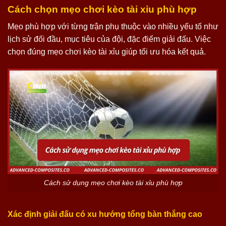
Cách chọn mẹo chơi kèo tài xỉu phù hợp
Mẹo phù hợp với từng trận phụ thuộc vào nhiều yếu tố như
lịch sử đối đầu, mục tiêu của đội, đặc điểm giải đấu. Việc
chọn đúng mẹo chơi kèo tài xỉu giúp tối ưu hóa kết quả.
Cách sử dụng mẹo chơi kèo tài xỉu phù hợp
Xác định giải đấu có xu hướng tổng bàn thắng cao