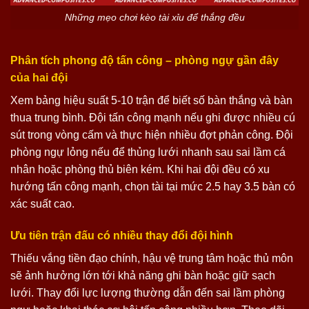
Những mẹo chơi kèo tài xỉu để thắng đều
Phân tích phong độ tấn công – phòng ngự gần đây
của hai đội
Xem bảng hiệu suất 5‑10 trận để biết số bàn thắng và bàn
thua trung bình. Đội tấn công mạnh nếu ghi được nhiều cú
sút trong vòng cấm và thực hiện nhiều đợt phản công. Đội
phòng ngự lỏng nếu để thủng lưới nhanh sau sai lầm cá
nhân hoặc phòng thủ biên kém. Khi hai đội đều có xu
hướng tấn công mạnh, chọn tài tại mức 2.5 hay 3.5 bàn có
xác suất cao.
Ưu tiên trận đấu có nhiều thay đổi đội hình
Thiếu vắng tiền đạo chính, hậu vệ trung tâm hoặc thủ môn
sẽ ảnh hưởng lớn tới khả năng ghi bàn hoặc giữ sạch
lưới. Thay đổi lực lượng thường dẫn đến sai lầm phòng