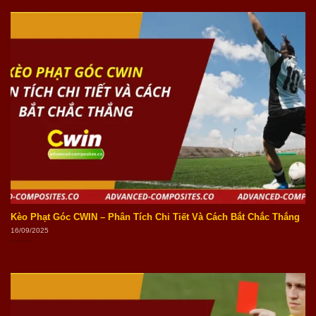
Kèo Phạt Góc CWIN – Phân Tích Chi Tiết Và Cách Bắt Chắc Thắng
16/09/2025