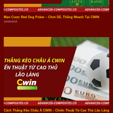
Mẹo Cược Red Dog Poker – Chơi Dễ, Thắng Nhanh Tại CWIN
16/09/2025
Cách Thắng Kèo Châu Á CWIN – Chiến Thuật Từ Cao Thủ Lão Làng