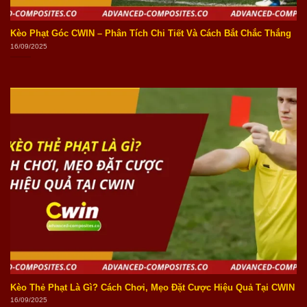
Kèo Phạt Góc CWIN – Phân Tích Chi Tiết Và Cách Bắt Chắc Thắng
16/09/2025
Kèo Thẻ Phạt Là Gì? Cách Chơi, Mẹo Đặt Cược Hiệu Quả Tại CWIN
16/09/2025