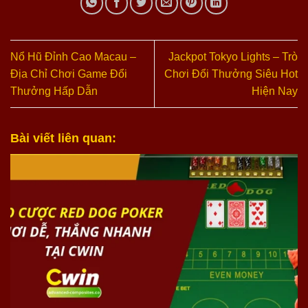
Nổ Hũ Đỉnh Cao Macau –
Jackpot Tokyo Lights – Trò
Địa Chỉ Chơi Game Đổi
Chơi Đổi Thưởng Siêu Hot
Thưởng Hấp Dẫn
Hiện Nay
Bài viết liên quan: