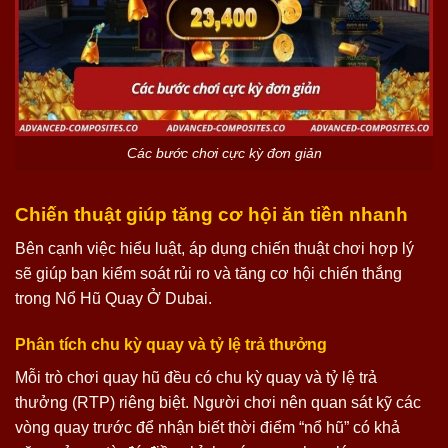
Các bước chơi cực kỳ đơn giản
Chiến thuật giúp tăng cơ hội ăn tiền nhanh
Bên cạnh việc hiểu luật, áp dụng chiến thuật chơi hợp lý
sẽ giúp bạn kiểm soát rủi ro và tăng cơ hội chiến thắng
trong Nổ Hũ Quay Ở Dubai.
Phân tích chu kỳ quay và tỷ lệ trả thưởng
Mỗi trò chơi quay hũ đều có chu kỳ quay và tỷ lệ trả
thưởng (RTP) riêng biệt. Người chơi nên quan sát kỹ các
vòng quay trước để nhận biết thời điểm “nổ hũ” có khả