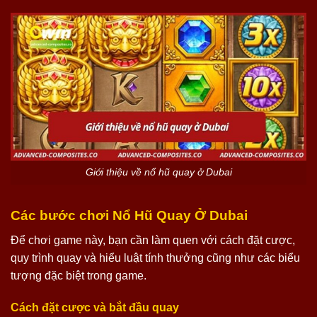
Giới thiệu về nổ hũ quay ở Dubai
Các bước chơi Nổ Hũ Quay Ở Dubai
Để chơi game này, bạn cần làm quen với cách đặt cược,
quy trình quay và hiểu luật tính thưởng cũng như các biểu
tượng đặc biệt trong game.
Cách đặt cược và bắt đầu quay