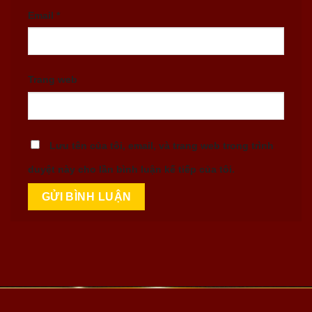
Email
*
Trang web
Lưu tên của tôi, email, và trang web trong trình
duyệt này cho lần bình luận kế tiếp của tôi.